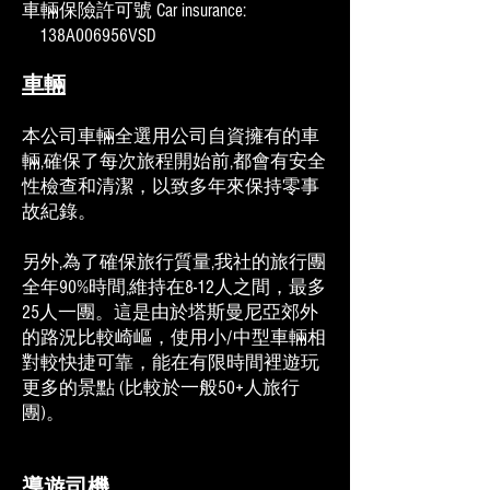
車輛保險許可號 Car insurance:
138A006956VSD
車輛
本公司車輛全選用公司自資擁有的車
輛,確保了每次旅程開始前,都會有安全
性檢查和清潔，以致多年來保持零事
故紀錄。
另外,為了確保旅行質量,我社的旅行團
全年90%時間,維持在8-12人之間，最多
25人一團。這是由於塔斯曼尼亞郊外
的路況比較崎嶇，使用小/中型車輛相
對較快捷可靠，能在有限時間裡遊玩
更多的景點 (比較於一般50+人旅行
團)。
導遊司機