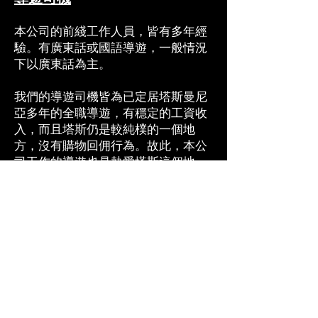
本公司的前綫工作人員，皆有多年經
驗。有廣東話或國語導遊，一般情況
下以廣東話為主。
我們的導遊司機皆為已定居塔斯曼尼
亞多年的全職導遊，有穩定的工資收
入，而且塔斯仍是較純樸的一個地
方，沒有購物回佣行為。故此，本公
司工作的導遊也是熱愛塔斯這個地
方，以介紹塔斯之美，分享生常生
活，當地文化為己任的導遊。
行程安排
相對於新西蘭和黃金海岸之類的旅行
熱門地點，塔斯曼尼亞旅遊業還算是
剛起步。但我們一直精益求精。務求
令行程更多元化。所以今年的常規行