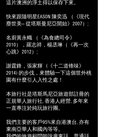
這片澳洲的淨土得以保存下來。
快來跟隨明星EASON 陳奕迅 （《現代
塵世美— 從塔斯曼尼亞開始》2007）;
名廚黃永幟 （《為食總司令》
2010），羅志祥，楊丞琳（《再一次
心跳》2012）;
謝霆鋒，張家輝 (《十二道锋味》
2014) 的步伐，來體驗一下這個世外桃
園有什麼引人入性之處！
本旅行社是塔斯馬尼亞旅遊部註冊的
正規華人旅行社, 香港人經營, 多年來
一直專注於純玩旅行團。
我們主要的客戶95%來自港澳台, 亦有
東南亞華人和國內等等。
我們的旅遊顧問能說廣東話，普通話