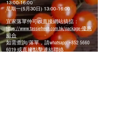
13:00-16:00
星期一(5月30日) 13:00-16:00
宜家落單仲可以直接網站搞掂：
https://www.tassiefresh.com.hk/package-優惠
組合
如需查詢/落單，請whatsapp:
+852 5660
6019
或直接點擊連結聯絡
https://wa.me/message/OLTSUOQEOAPCH1
READ MORE