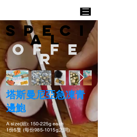
Speci
al
offe
r
塔斯曼尼亞急凍青
邊鮑
A size(細): 150-225g each
1份5隻 (每份985-1015g之間)