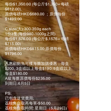
每份$1,350.00 (每公斤$1,350= 每磅
$612.00).
原價每磅HKD$680.00 ；原價每份
$1499.00
C size(大):300-350g each
1份3隻(每份980-1000g之間)
每份$1,576.00 (每公斤$,1576= 每磅
$715.00)
原價每磅HKD$815.00;
原價每份
$1796.00
凡惠顧鮑魚可獲海膽加購優惠，每盒
$200, 3盒或以上每盒$190; 5盒或以上
每盒$180.00
A級海膽原價每份$235.00
到期日:6月5日
PS:
已包含送貨費用;
荔枝角自取再每單-$50.00
荔枝角自取時間: 星期日（5月29日)