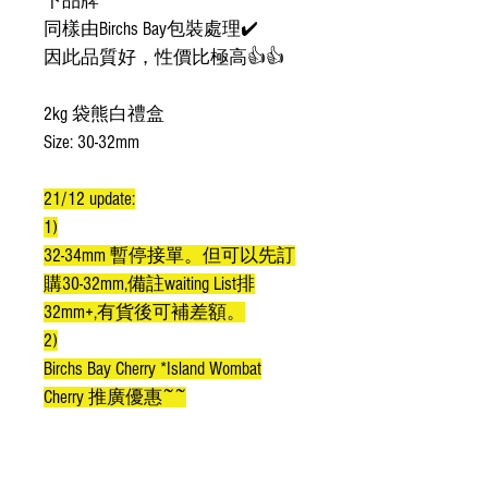
下品牌
同樣由Birchs Bay包裝處理✔️
因此品質好，性價比極高👍👍
2kg 袋熊白禮盒
Size: 30-32mm
21/12 update:
1)
32-34mm 暫停接單。但可以先訂
購30-32mm,備註waiting List排
32mm+,有貨後可補差額。
2)
Birchs Bay Cherry *Island Wombat
Cherry 推廣優惠~~
🆙🆙🆙推廣優惠🆙🆙🆙
但凡購買第一批Island Wombat
Cherry