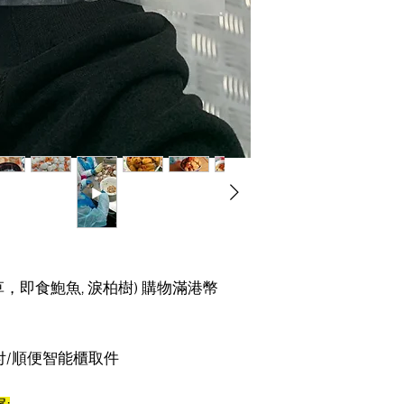
，即食鮑魚, 淚柏樹) 購物滿港幣
豐到付/順便智能櫃取件