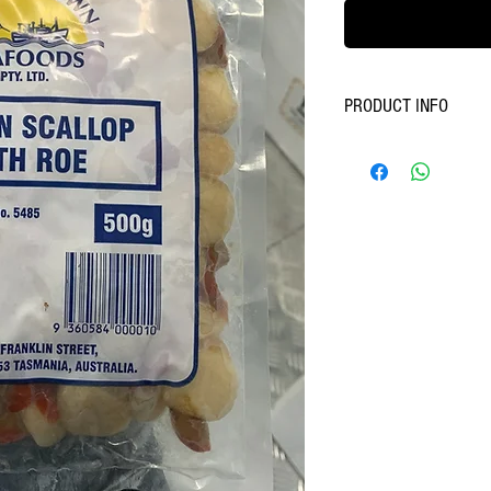
PRODUCT INFO
塔斯曼尼亞野生帶子
魚，龍蝦，短刺海膽
業成為可持續性發性
愛好，亦以咖哩帶子批(S
好者首選帶子，而非
要簡單料理甚至可直接
野生帶子絕無添加化
便真空急凍。
中間沒有溶過冰，因
於2023年12月份的
受觀迎，但凡有試食
規格:
每包500g
急凍到期日: 2025年1