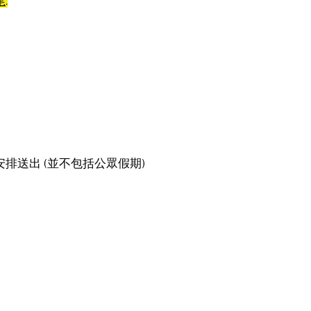
尾
:
排送出 (並不包括公眾假期)