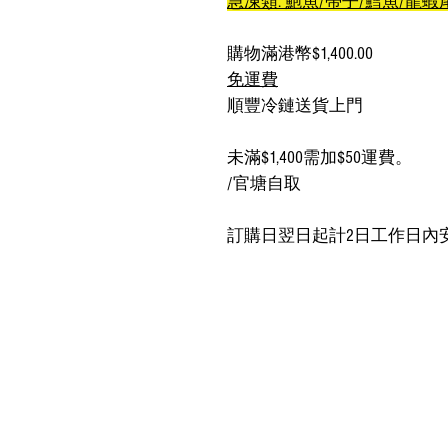
急凍類: 鮑魚/帶子/鱈魚/龍蝦
購物滿港幣$1,400.00
免運費
順豐冷鏈送貨上門
未滿$1,400需加$50運費。
/官塘自取
訂購日翌日起計2日工作日內安