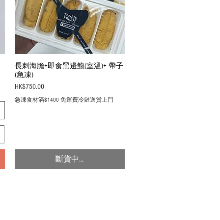
長刺海膽+即食黑邊鮑(室溫)+ 帶子
Quick View
(急凍)
Price
HK$750.00
急凍食材滿$1400 免運費冷鏈送貨上門
斷貨中...