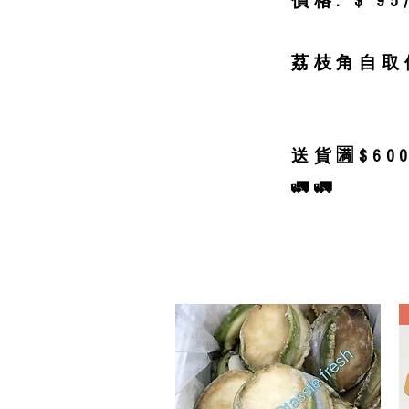
價格: $ 9
荔枝角自取優
送貨🈵$6
🚛🚛