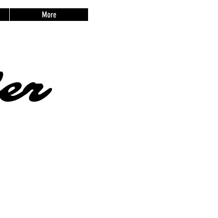
More
er