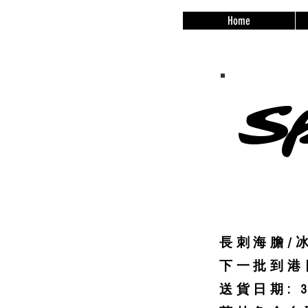
Home
Sp
長刺海膽/
下一批到港日
送貨日期: 3