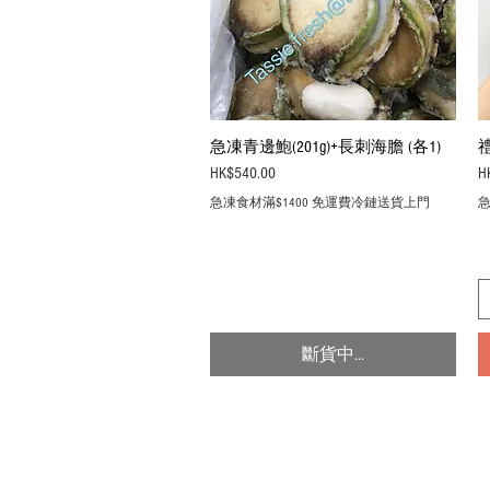
急凍青邊鮑(201g)+長刺海膽 (各1)
Quick View
Price
Pr
HK$540.00
H
急凍食材滿$1400 免運費冷鏈送貨上門
急
斷貨中...