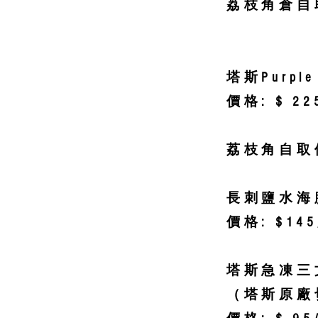
荔枝角倉自
塔斯Purpl
價格: $ 2
荔枝角自取優
長刺鹽水海
價格: $14
塔斯急凍三文
（塔斯原廠