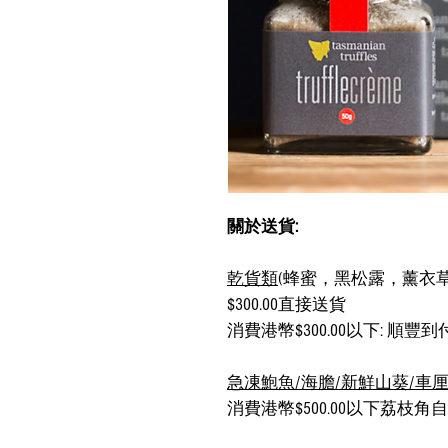
關於送貨:
乾貨類
(蜂蜜，黑松露，薰衣草
$300.00直接送貨
消費港幣$300.00以下: 順
急凍鮑魚/海膽/新鮮山葵/車
消費港幣$500.00以下荔枝角