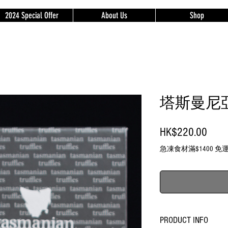
2024 Special Offer
About Us
Shop
塔斯曼尼亞
Price
HK$220.00
急凍食材滿$1400 
PRODUCT INFO