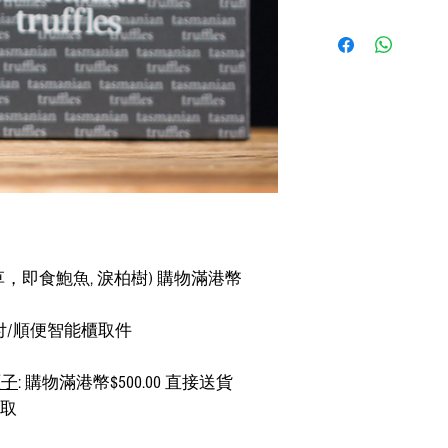
松露被稱作
"鑽石"
的食
品味的象徵, 純野生
塔斯馬尼亞黑松露生
純野生塊菌，營養價
蘑菇結合塔斯馬尼亞優
展現出獨特的香氣和
轉變為美食。
主要成份: 椰子油，蘑
，即食鮑魚, 淚柏樹) 購物滿港幣
豐到付/順便智能櫃取件
厘子
: 購物滿港幣$500.00 直接送貨
自取