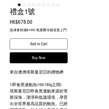
禮盒1號
Price
HK$678.00
急凍食材滿$1400 免運費冷鏈送貨上門
Add to Cart
Buy Now
來自澳洲塔斯曼尼亞的禮物🎁
1.即食黑邊鮑魚(160-180g之間)
塔斯曼尼亞即食黑邊鮑來源於塔
斯深海，潔淨和低溫環境，孕育
出全世界最高品質的鮑魚。已經