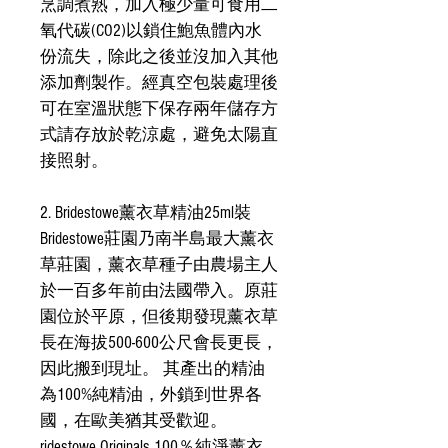
烹調煮熟，加入極少量可食用二
氧代碳(CO2)以鎖住鮑魚體內水
份流失，除此之後並沒加入其他
添加劑製作。經真空包裝處理後
可在室溫狀態下保存兩年儲存方
式請存放於乾涼處，避免太陽直
接照射。
2. Bridestowe薰衣草精油25ml裝
Bridestowe莊園乃南半島最大薰衣
草莊園，薰衣草種子由農場主人
於一百多年前由法國帶入。原莊
園位於平原，但後期發現薰衣草
長在海拔500-600公尺會長更長，
因此搬到現址。 其產出的精油
為100%純精油，外鎖到世界各
國，在歐美猶其受歡迎。
ridestowe Originals 100％純淨薰衣