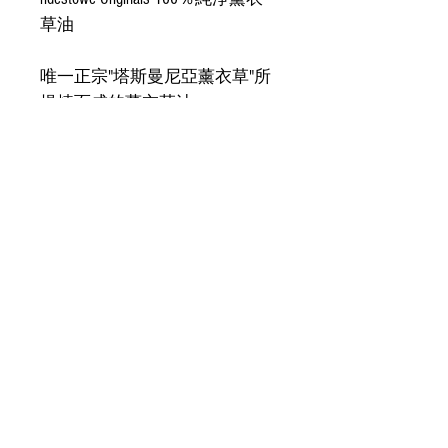
草油
唯一正宗"塔斯曼尼亞薰衣草"所
提煉而成的薰衣草油
薰衣草香味有助改善失眠，降低
高血壓，鎮靜心臟
3.Bridestowe 薰衣草熊鎖匙扣(內附
環保袋)
啤啤熊的身體內裝有環保袋, 不
需要時可收回
*備註: 肚內沒有薰衣草,不是加熱
熊, 亦沒有薰衣草味